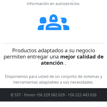
información en autoservicios.
groups_2
Productos adaptados a su negocio
permiten entregar una
mejor calidad de
atención
.
Disponemos para usted de un conjunto de sistemas y
herramientas adaptables a sus necesidades.
© SST - Fonos
+56 229 582 029 -
+56 222 443 626