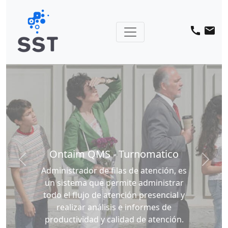
call
email
Ontaim QMS - Turnomatico
Previous
Next
Administrador de filas de atención, es
un sistema que permite administrar
todo el flujo de atención presencial y
realizar análisis e informes de
productividad y calidad de atención.